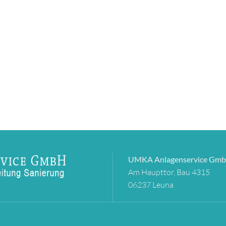
UMKA Anlagenservice Gm
Am Haupttor, Bau 4315
06237 Leuna