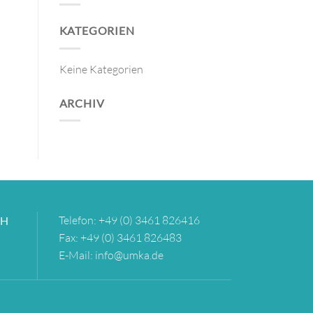
KATEGORIEN
Keine Kategorien
ARCHIV
Telefon: +49 (0) 3461 826416
bH
Fax: +49 (0) 3461 826483
E-Mail: info@umka.de