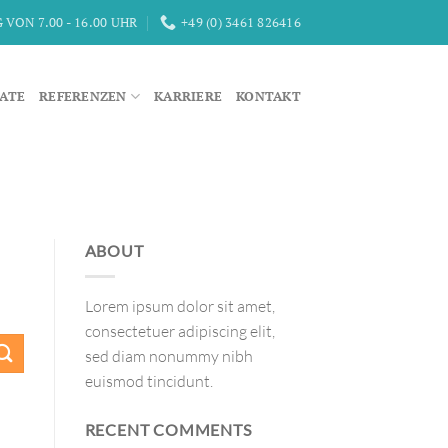
VON 7.00 - 16.00 UHR
+49 (0) 3461 826416
KATE
REFERENZEN
KARRIERE
KONTAKT
ABOUT
Lorem ipsum dolor sit amet,
consectetuer adipiscing elit,
sed diam nonummy nibh
euismod tincidunt.
RECENT COMMENTS